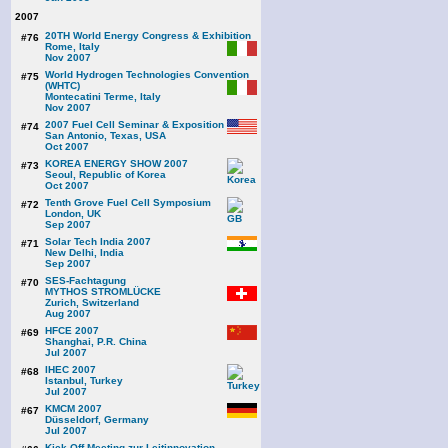
2007
20TH World Energy Congress & Exhibition
#76
Rome, Italy
Nov 2007
World Hydrogen Technologies Convention
#75
(WHTC)
Montecatini Terme, Italy
Nov 2007
2007 Fuel Cell Seminar & Exposition
#74
San Antonio, Texas, USA
Oct 2007
KOREA ENERGY SHOW 2007
#73
Seoul, Republic of Korea
Oct 2007
Tenth Grove Fuel Cell Symposium
#72
London, UK
Sep 2007
Solar Tech India 2007
#71
New Delhi, India
Sep 2007
SES-Fachtagung
#70
MYTHOS STROMLÜCKE
Zurich, Switzerland
Aug 2007
HFCE 2007
#69
Shanghai, P.R. China
Jul 2007
IHEC 2007
#68
Istanbul, Turkey
Jul 2007
KMCM 2007
#67
Düsseldorf, Germany
Jul 2007
Kick Off Meeting zur Leitinnovation