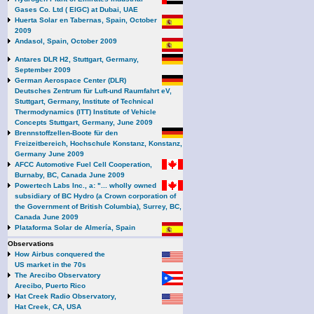
Gases Co. Ltd ( EIGC) at Dubai, UAE
Huerta Solar en Tabernas, Spain, October
2009
Andasol, Spain, October 2009
Antares DLR H2, Stuttgart, Germany,
September 2009
German Aerospace Center (DLR)
Deutsches Zentrum für Luft-und Raumfahrt eV,
Stuttgart, Germany, Institute of Technical
Thermodynamics (ITT) Institute of Vehicle
Concepts Stuttgart, Germany, June 2009
Brennstoffzellen-Boote für den
Freizeitbereich, Hochschule Konstanz, Konstanz,
Germany June 2009
AFCC Automotive Fuel Cell Cooperation,
Burnaby, BC, Canada June 2009
Powertech Labs Inc., a: "... wholly owned
subsidiary of BC Hydro (a Crown corporation of
the Government of British Columbia), Surrey, BC,
Canada June 2009
Plataforma Solar de Almería, Spain
Observations
How Airbus conquered the
US market in the 70s
The Arecibo Observatory
Arecibo, Puerto Rico
Hat Creek Radio Observatory,
Hat Creek, CA, USA