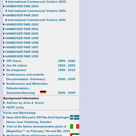
International Commercial Visitors 2005
HANNOVER FAIR 2004
International Commercial Visitors 2004
HANNOVER FAIR 2003
International Commercial Visitors 2003
HANNOVER FAIR 2002
HANNOVER FAIR 2001
HANNOVER FAIR 2000
HANNOVER FAIR 1999
HANNOVER FAIR 1998
HANNOVER FAIR 1997
HANNOVER FAIR 1996
HANNOVER FAIR 1995
VIP Guest
1995 - 2006
Our 84 videos
2002 - 2009
Development
1995 - 2010
Conferences and website
Documentation -Summary-
2006 - 2009
Konferenzen und Webseiten
Dokumentation -
Zusammenfassung-
2006 - 2009
Background Information
Articles by Arno A. Evers
H2/FC Links
Visits and Workshops
Hans-Olof Nilsson's Off-The-Grid Hydrogen
House near Goteborg, Sweden
Visit at the Italian demonstration plant of
MagneGas™ on February 7th and 8th, 2011
Hydrogen Plant of Emirates Industrial