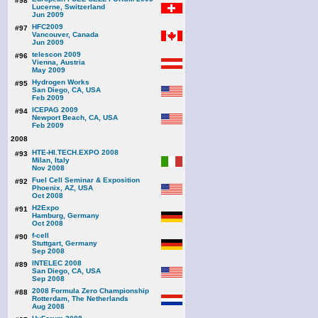
#98
Lucerne, Switzerland
Jun 2009
HFC2009
#97
Vancouver, Canada
Jun 2009
telescon 2009
#96
Vienna, Austria
May 2009
Hydrogen Works
#95
San Diego, CA, USA
Feb 2009
ICEPAG 2009
#94
Newport Beach, CA, USA
Feb 2009
2008
HTE-HI.TECH.EXPO 2008
#93
Milan, Italy
Nov 2008
Fuel Cell Seminar & Exposition
#92
Phoenix, AZ, USA
Oct 2008
H2Expo
#91
Hamburg, Germany
Oct 2008
f-cell
#90
Stuttgart, Germany
Sep 2008
INTELEC 2008
#89
San Diego, CA, USA
Sep 2008
2008 Formula Zero Championship
#88
Rotterdam, The Netherlands
Aug 2008