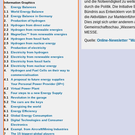
und die Notwendigkeit zu weit
Information Graphics
durch die Politik. Die Initiativ
1.
Energy Balances
Bündnis aus Entwicklern von B
1.1
World Energy Balance
1.2
Energy Balance in Germany
die Aktivitäten zur Markteinfü
2.
Production of hydrogen
Dies zeigt sich unter anderem
2.1
Hydrogen from direct solar
Gemeinschaftsschau „Wasserst
2.2
Hydrogen from renewable energies
MESSE.
2.3
MagneGas™ from renewable energies
2.4
Hydrogen from fossil fuels
Quelle:
Online-Newsletter "Wa
2.5
Hydrogen from nuclear energy
3.
Production of electricity
3.1
Electricity from hydrogen
3.2
Electricity from renewable energies
3.3
E
lectricity from fossil fuels
3.4
Electricity from nuclear energy
4.
Hydrogen and Fuel Cells on their way to
commercialisation
4.1
A proposal to future energy supplies
Your Personal Power Provider (3P+)
4.2
Virtual Power Plant
5.
Four steps to a new Energy Supply
5.1
Revolution in the garage
5.2
The cars are the keys
6.
Energizing the world
6.1
Energy Efficiency
6.2
Global Energy Consumption
6.3
Digital Technologies and Consumer
Electronics
6.4
Exampl. from Aircraft/Mining Industries
7
The 15 biggest global players