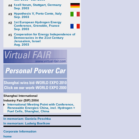
f-cell forum, Stuttgart, Germany
#4
Sep. 2003
Hypothesis V, Porto Conte, Italy
#3
Sep. 2003
1st European Hydrogen Energy
#2
Conference, Grenoble, France
Sep. 2003
Cooperation for Energy Independence of
#1
Democracies in the 21st Century
Jerusalem, Israel
Aug. 2003
Shanghai International
Industry Fair (SIF) 2004
International Meeting Point with Conference,
Renewable Energies China, incl. Hydrogen +
Fuel Cells, Shanghai, China
In memoriam: Daniela Peschka
In memoriam: Ludwig Boelkow
Corporate Information
home