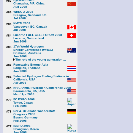
HyForum 2008
#87
Changsha, P.R. China
Aug 2008
WREC X 2008
#86
Glasgow, Scotland, UK
Jul 2008
KMCM 2008
#85
Vancouver, BC, Canada
Jul 2008
Lucerne FUEL CELL FORUM 2008
#84
Lucerne, Switzerland
Jun 2008
17th World Hydrogen
#83
Energy Conference (WHEC)
Brisbane, Australia
Jun 2008
The role of the young generation ...
Renewable Energy Asia
#82
Bangkok, Thailand
Jun 2008
Selected Hydrogen Fueling Stations in
#81
California, USA
Apr 2008
NHA Annual Hydrogen Conference 2008
#80
Sacramento, CA, USA
Mar / Apr 2008
FC EXPO 2008
#79
Tokyo, Japan
Feb 2008
Der 4. Deutsche Wasserstoff
#78
Congress 2008
Essen, Germany
Feb 2008
ISEPD 2008
#77
Changwon, Korea
Jan 2008