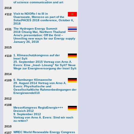
of science communication and art
2018
Visit to NOORo I to III in
#112
Ouarzazate, Morocco as part of the
SolarPACES 2018 conference, October 6,
2018
The Hydrogen Energy Summit
#111
2018 Chiang Mai, Northern Thailand
Arno's presentation: Off the Grid –
Unveiling new ways for our Energy supply
January 26, 2018
2015
1. Klimaschutzkongress auf der
#110
Insel Sylt
25. September 2015 Vortrag von Arno A.
Evers: Eine „Insel- Lösung“ für Sylt? Neue
Wege zur Energieversorgung der Insel Sylt
2014
6. Hamburger Klimawoche
#109
29. August 2014 Vortrag von Arno A.
Evers: Physikalische und
Gesellschaftliche Rahmenbedingungen der
Energiewende
010
2012
#108
MesseKongress RegioEnergie+++
Dreieich 2012
9. September 2012
Vortrag von Arno A. Evers: Sind wir noch
zu retten?
2010
WREC World Renewable Energy Congress
#107