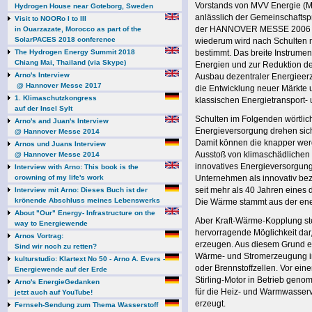
Vorstands von MVV Energie (Ma
Hydrogen House near Goteborg, Sweden
anlässlich der Gemeinschaftspr
Visit to NOORo I to III
der HANNOVER MESSE 2006 (24. 
in Ouarzazate, Morocco as part of the
SolarPACES 2018 conference
wiederum wird nach Schulten 
The Hydrogen Energy Summit 2018
bestimmt. Das breite Instrumen
Chiang Mai, Thailand (via Skype)
Energien und zur Reduktion de
Arno's Interview
Ausbau dezentraler Energieer
@ Hannover Messe 2017
die Entwicklung neuer Märkte 
1. Klimaschutzkongress
klassischen Energietransport- 
auf der Insel Sylt
Schulten im Folgenden wörtlic
Arno's and Juan's Interview
Energieversorgung drehen sic
@ Hannover Messe 2014
Damit können die knapper wer
Arnos und Juans Interview
Ausstoß von klimaschädlichen 
@ Hannover Messe 2014
innovatives Energieversorgung
Interview with Arno: This book is the
crowning of my life's work
Unternehmen als innovativ be
seit mehr als 40 Jahren eines
Interview mit Arno: Dieses Buch ist der
krönende Abschluss meines Lebenswerks
Die Wärme stammt aus der ene
About "Our" Energy- Infrastructure on the
Aber Kraft-Wärme-Kopplung ste
way to Energiewende
hervorragende Möglichkeit da
Arnos Vortrag:
erzeugen. Aus diesem Grund en
Sind wir noch zu retten?
Wärme- und Stromerzeugung in
kulturstudio: Klartext No 50 - Arno A. Evers -
oder Brennstoffzellen. Vor ei
Energiewende auf der Erde
Stirling-Motor in Betrieb gen
Arno's EnergieGedanken
für die Heiz- und Warmwasserv
jetzt auch auf YouTube!
erzeugt.
Fernseh-Sendung zum Thema Wasserstoff