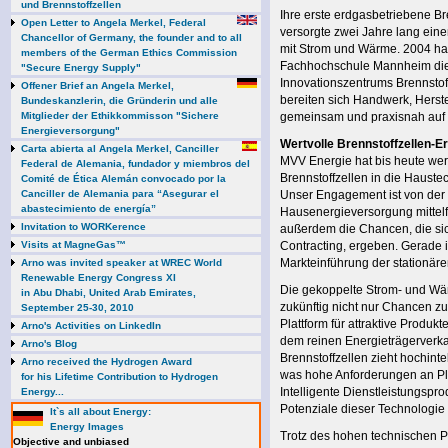
und Brennstoffzellen
Ihre erste erdgasbetriebene B
Open Letter to Angela Merkel, Federal
versorgte zwei Jahre lang ei
Chancellor of Germany, the founder and to all
mit Strom und Wärme. 2004 ha
members of the German Ethics Commission
Fachhochschule Mannheim die
"Secure Energy Supply"
Innovationszentrums Brennstof
Offener Brief an Angela Merkel,
bereiten sich Handwerk, Herste
Bundeskanzlerin, die Gründerin und alle
Mitglieder der Ethikkommisson "Sichere
gemeinsam und praxisnah auf d
Energieversorgung"
Wertvolle Brennstoffzellen-
Carta abierta al Angela Merkel, Canciller
MVV Energie hat bis heute wer
Federal de Alemania, fundador y miembros del
Brennstoffzellen in die Haust
Comité de Ética Alemán convocado por la
Canciller de Alemania para “Asegurar el
Unser Engagement ist von der 
abastecimiento de energía”
Hausenergieversorgung mittelfr
Invitation to WORKerence
außerdem die Chancen, die si
Visits at MagneGas™
Contracting, ergeben. Gerade 
Markteinführung der stationäre
Arno was invited speaker at WREC World
Renewable Energy Congress XI
Die gekoppelte Strom- und Wä
in Abu Dhabi, United Arab Emirates,
zukünftig nicht nur Chancen z
September 25-30, 2010
Plattform für attraktive Produ
Arno's Activities on LinkedIn
dem reinen Energieträgerverka
Arno's Blog
Brennstoffzellen zieht hochint
Arno received the Hydrogen Award
was hohe Anforderungen an Pl
for his Lifetime Contribution to Hydrogen
Intelligente Dienstleistungsp
Energy...
Potenziale dieser Technologie 
It`s all about Energy:
Energy Images
Trotz des hohen technischen P
Objective and unbiased