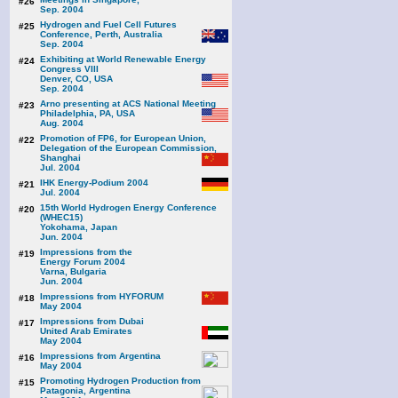
#26
Sep. 2004
Hydrogen and Fuel Cell Futures
#25
Conference, Perth, Australia
Sep. 2004
Exhibiting at World Renewable Energy
#24
Congress VIII
Denver, CO, USA
Sep. 2004
Arno presenting at ACS National Meeting
#23
Philadelphia, PA, USA
Aug. 2004
Promotion of FP6, for European Union,
#22
Delegation of the European Commission,
Shanghai
Jul. 2004
IHK Energy-Podium 2004
#21
Jul. 2004
15th World Hydrogen Energy Conference
#20
(WHEC15)
Yokohama, Japan
Jun. 2004
Impressions from the
#19
Energy Forum 2004
Varna, Bulgaria
Jun. 2004
Impressions from HYFORUM
#18
May 2004
Impressions from Dubai
#17
United Arab Emirates
May 2004
Impressions from Argentina
#16
May 2004
Promoting Hydrogen Production from
#15
Patagonia, Argentina