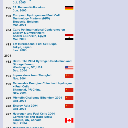
Jul. 2005
93. Bunsen Kolloquium
#36
Jun. 2005
European Hydrogen and Fuel Cell
#35
Technology Platform (HFP)
Brussels, Belgium
Mar. 2005
Cairo 9th International Conference on
#34
Energy & Environment
Sharm El-Sheikh, Egypt
Mar. 2005
1st International Fuel Cell Expo
#33
Tokyo, Japan
Jan. 2005
2004
H2PS: The 2004 Hydrogen Production and
#32
Storage Forum,
Washington, DC, USA
Dec. 2004
Impressions from Shanghai
#31
Nov. 2004
Renewable Energies China incl. Hydrogen
#30
+ Fuel Cells
Shanghai, PR China
Nov. 2004
Michelin Challenge Bibendum 2004
#29
Oct. 2004
Energy Asia 2004
#28
Oct. 2004
Hydrogen and Fuel Cells 2004
#27
Conference and Trade Show
Toronto, ON, Canada
Sep. 2004
Meetings in Singapore,