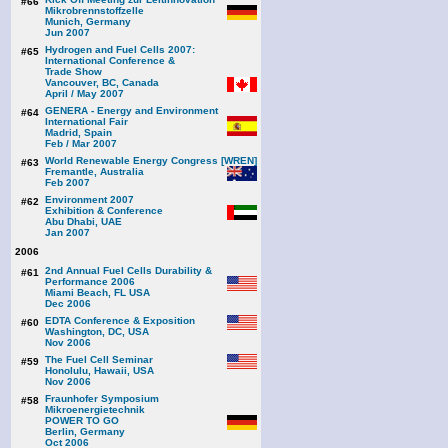
#66
Mikrobrennstoffzelle
Munich, Germany
Jun 2007
Hydrogen and Fuel Cells 2007:
#65
International Conference &
Trade Show
Vancouver, BC, Canada
April / May 2007
GENERA - Energy and Environment
#64
International Fair
Madrid, Spain
Feb / Mar 2007
World Renewable Energy Congress [WREN]
#63
Fremantle, Australia
Feb 2007
Environment 2007
#62
Exhibition & Conference
Abu Dhabi, UAE
Jan 2007
2006
2nd Annual Fuel Cells Durability &
#61
Performance 2006
Miami Beach, FL USA
Dec 2006
EDTA Conference & Exposition
#60
Washington, DC, USA
Nov 2006
The Fuel Cell Seminar
#59
Honolulu, Hawaii, USA
Nov 2006
Fraunhofer Symposium
#58
Mikroenergietechnik
POWER TO GO
Berlin, Germany
Oct 2006