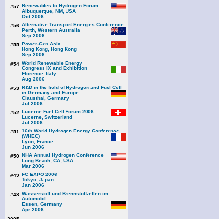
Renewables to Hydrogen Forum
#57
Albuquerque, NM, USA
Oct 2006
Alternative Transport Energies Conference
#56
Perth, Western Australia
Sep 2006
Power-Gen Asia
#55
Hong Kong, Hong Kong
Sep 2006
World Renewable Energy
#54
Congress IX and Exhibition
Florence, Italy
Aug 2006
R&D in the field of Hydrogen and Fuel Cell
#53
in Germany and Europe
Clausthal, Germany
Jul 2006
Lucerne Fuel Cell Forum 2006
#52
Lucerne, Switzerland
Jul 2006
16th World Hydrogen Energy Conference
#51
(WHEC)
Lyon, France
Jun 2006
NHA Annual Hydrogen Conference
#50
Long Beach, CA, USA
Mar 2006
FC EXPO 2006
#49
Tokyo, Japan
Jan 2006
Wasserstoff und Brennstoffzellen im
#48
Automobil
Essen, Germany
Apr 2006
2005