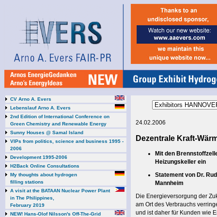
CV Arno A. Evers
Lebenslauf Arno A. Evers
2nd Edition of International Conference on
24.02.2006
Green Chemistry and Renewable Energy
Sunny Houses @ Samal Island
Dezentrale Kraft-Wär
VIPs from politics, science and business 1995 -
2006
Mit den Brennstoffzell
Development 1995-2006
Heizungskeller ein
H2Back Online Consultations
Statement von Dr. Rud
My thoughts about hydrogen
filling stations
Mannheim
A visit at the BATAAN Nuclear Power Plant
Die Energieversorgung der Zuku
in The Philippines,
am Ort des Verbrauchs verringe
February 2019
und ist daher für Kunden wie En
NEW! Hans-Olof Nilsson's Off-The-Grid