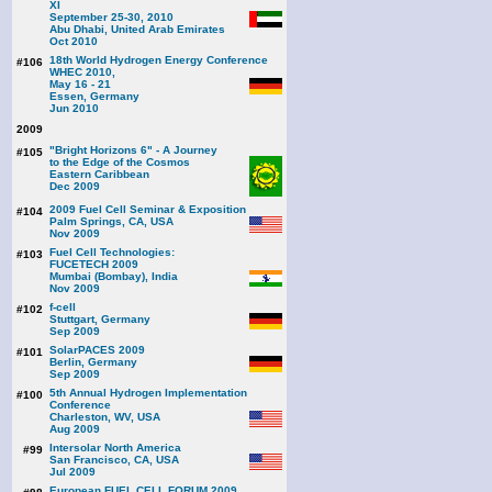
XI
September 25-30, 2010
Abu Dhabi, United Arab Emirates
Oct 2010
18th World Hydrogen Energy Conference
#106
WHEC 2010,
May 16 - 21
Essen, Germany
Jun 2010
2009
"Bright Horizons 6" - A Journey
#105
to the Edge of the Cosmos
Eastern Caribbean
Dec 2009
2009 Fuel Cell Seminar & Exposition
#104
Palm Springs, CA, USA
Nov 2009
Fuel Cell Technologies:
#103
FUCETECH 2009
Mumbai (Bombay), India
Nov 2009
f-cell
#102
Stuttgart, Germany
Sep 2009
SolarPACES 2009
#101
Berlin, Germany
Sep 2009
5th Annual Hydrogen Implementation
#100
Conference
Charleston, WV, USA
Aug 2009
Intersolar North America
#99
San Francisco, CA, USA
Jul 2009
European FUEL CELL FORUM 2009