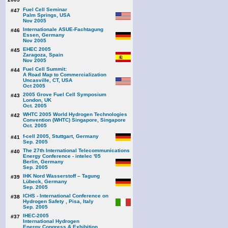
Fuel Cell Seminar
#47
Palm Springs, USA
Nov 2005
Internationale ASUE-Fachtagung
#46
Essen, Germany
Nov 2005
EHEC 2005
#45
Zaragoza, Spain
Nov 2005
Fuel Cell Summit:
#44
A Road Map to Commercialization
Uncasville, CT, USA
Oct 2005
2005 Grove Fuel Cell Symposium
#43
London, UK
Oct. 2005
WHTC 2005 World Hydrogen Technologies
#42
Convention (WHTC) Singapore, Singapore
Oct. 2005
f-cell 2005, Stuttgart, Germany
#41
Sep. 2005
The 27th International Telecommunications
#40
Energy Conference - intelec '05
Berlin, Germany
Sep. 2005
IHK Nord Wasserstoff – Tagung
#39
Lübeck, Germany
Sep. 2005
ICHS - International Conference on
#38
Hydrogen Safety , Pisa, Italy
Sep. 2005
IHEC-2005
#37
International Hydrogen
Energy Congress & Exhibition