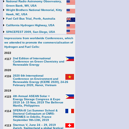
National Radio Astronomy Observatory,
Green Bank, WV, USA
Wright Brothers National Memorial, Kitty
Hawk, NC, USA
Fuel Cell Bus Trial, Perth, Australia
California Hydrogen Highway, USA
SPACEFEST 2009, San Diego, USA
Impressions from worldwide Conferences, which
we attended to promote the commercialisation of
Hydrogen and Fuel Cells:
2022
2nd Edition of International
#117
Conference on Green Chemistry and
Renewable Energy
2020
2020 6th International
#116
Conference on Environment and
Renewable Energy (ICERE 2020), 24-26
February 2020, Hanoi, Vietnam
2019
4th Annual ASEAN Solar +
#115
Energy Storage Congress & Expo
2019 14- 15 Nov, 2019 The Bellevue
Manila, Philippines
SFERA-III 1st Summer School &
#114
Doctoral Colloquium at CNRS-
PROMES in Odeillo, France
September 9th-13th, 2019
Starmus V, June 24 – 29, 2019
#113
Zurich, Switzerland a global festival