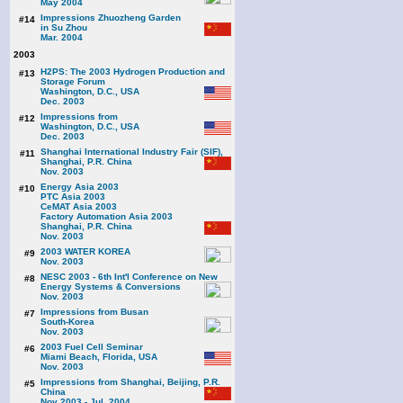
May 2004
Impressions Zhuozheng Garden
#14
in Su Zhou
Mar. 2004
2003
H2PS: The 2003 Hydrogen Production and
#13
Storage Forum
Washington, D.C., USA
Dec. 2003
Impressions from
#12
Washington, D.C., USA
Dec. 2003
Shanghai International Industry Fair (SIF),
#11
Shanghai, P.R. China
Nov. 2003
Energy Asia 2003
#10
PTC Asia 2003
CeMAT Asia 2003
Factory Automation Asia 2003
Shanghai, P.R. China
Nov. 2003
2003 WATER KOREA
#9
Nov. 2003
NESC 2003 - 6th Int'l Conference on New
#8
Energy Systems & Conversions
Nov. 2003
Impressions from Busan
#7
South-Korea
Nov. 2003
2003 Fuel Cell Seminar
#6
Miami Beach, Florida, USA
Nov. 2003
Impressions from Shanghai, Beijing, P.R.
#5
China
Nov 2003 - Jul. 2004